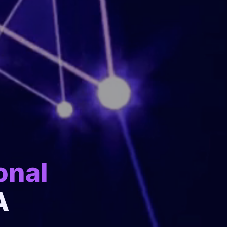
onal
A